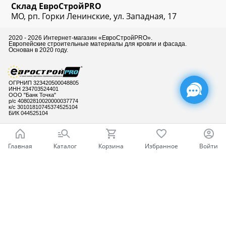
Склад
ЕвроСтрой
PRO
МО, рп. Горки Ленинские, ул. Западная, 17
2020 - 2026 Интернет-магазин «ЕвроСтройPRO».
Европейские строительные материалы для кровли и фасада.
Основан в 2020 году.
ОГРНИП 323420500048805
ИНН 234703524401
ООО "Банк Точка"
р/с 40802810020000037774
к/с 30101810745374525104
БИК 044525104
Главная
Каталог
Корзина
Избранное
Войти
Готовы ответить
на Ваши вопросы
Ваш город - Москва,
угадали?
ДА
НЕТ