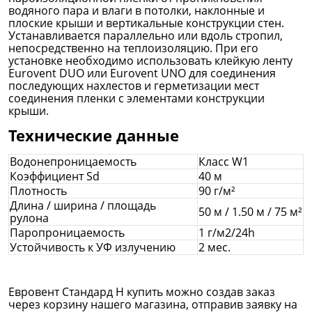
водяного пара и влаги в потолки, наклонные и
плоские крыши и вертикальные конструкции стен.
Устанавливается параллельно или вдоль стропил,
непосредственно на теплоизоляцию. При его
установке необходимо использовать клейкую ленту
Eurovent DUO или Eurovent UNO для соединения
последующих нахлестов и герметизации мест
соединения пленки с элементами конструкции
крыши.
Технические данные
Водонепроницаемость
Класс W1
Коэффициент Sd
40 м
Плотность
90 г/м²
Длина / ширина / площадь
50 м / 1.50 м / 75 м²
рулона
Паропроницаемость
1 г/м2/24h
Устойчивость к УФ излучению
2 мес.
Евровент Стандард Н купить можно создав заказ
через корзину нашего магазина, отправив заявку на