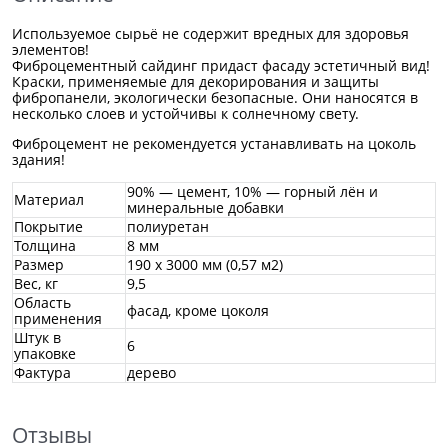
Используемое сырьё не содержит вредных для здоровья
элементов!
Фиброцементный сайдинг придаст фасаду эстетичный вид!
Краски, применяемые для декорирования и защиты
фибропанели, экологически безопасные. Они наносятся в
несколько слоев и устойчивы к солнечному свету.
Фиброцемент не рекомендуется устанавливать на цоколь
здания!
90% — цемент, 10% — горный лён и
Материал
минеральные добавки
Покрытие
полиуретан
Толщина
8 мм
Размер
190 х 3000 мм
(0,57 м2)
Вес, кг
9,5
Область
фасад, кроме цоколя
применения
Штук в
6
упаковке
Фактура
дерево
Отзывы