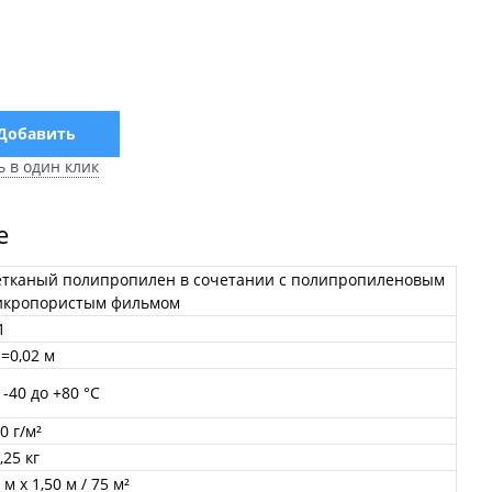
Добавить
ь в один клик
е
етканый полипропилен в сочетании с полипропиленовым
икропористым фильмом
1
=0,02 м
 -40 до +80 °C
0 г/м²
,25 кг
 м x 1,50 м / 75 м²