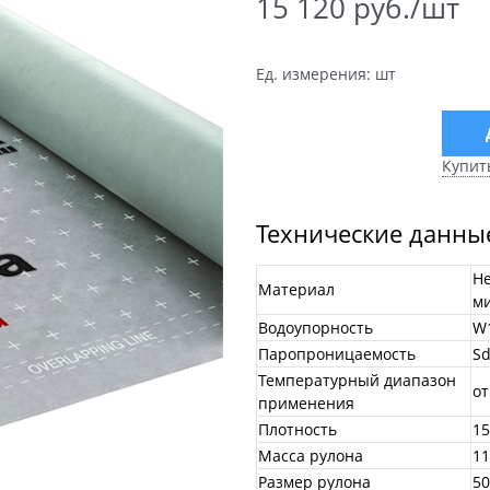
15 120
 руб./шт
Ед. измерения:
шт
Купит
Технические данны
Н
Материал
м
Водоупорность
W
Паропроницаемость
Sd
Температурный диапазон
от
применения
Плотность
15
Масса рулона
11
Размер рулона
50