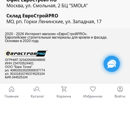
Москва, ул. Смольная, 2 БЦ "SMOLA"
Склад
ЕвроСтрой
PRO
МО, рп. Горки Ленинские, ул. Западная, 17
2020 - 2026 Интернет-магазин «ЕвроСтройPRO».
Европейские строительные материалы для кровли и фасада.
Основан в 2020 году.
ОГРНИП 323420500048805
ИНН 234703524401
ООО "Банк Точка"
р/с 40802810020000037774
к/с 30101810745374525104
БИК 044525104
Главная
Каталог
Корзина
Избранное
Войти
Готовы ответить
на Ваши вопросы
Ваш город - Москва,
угадали?