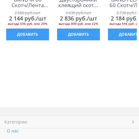
Скотч/Лента
клеящий скотч/
60 Скотч/Л
Дельта Мульти
лента Дельта
Дельта Му
2 680
 руб./шт
3 636
 руб./шт
2 730
 руб./
Бэнд М 60
Дуо Тэйп
Бэнд Флекс
2 144
 руб./шт
2 836
 руб./шт
2 184
 руб
выгода
536 руб.
или
20%
выгода
800 руб.
или
22%
выгода
546 руб.
и
ДОБАВИТЬ
ДОБАВИТЬ
ДОБАВИТ
Категории
О нас