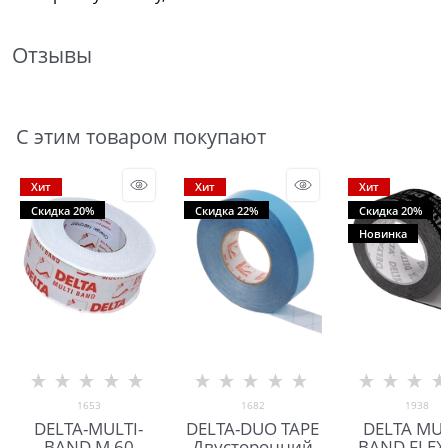
Отзывы
С этим товаром покупают
Хит
Хит
Хит
Скидка 20%
Скидка 22%
Скидка 20%
Новинка
1653
1682
1938
DELTA-MULTI-
DELTA-DUO TAPE
DELTA MUL
BAND M 60
Двусторонний
BAND FLEX